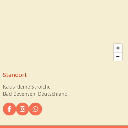
Standort
Katis kleine Strolche
Bad Bevensen, Deutschland
F
I
W
a
n
h
c
s
a