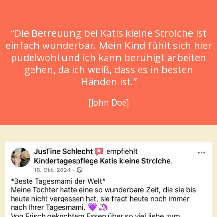
“Die Betreuung bei Katis kleine Strolche ist
einfach wunderbar. Mein Kind fühlt sich hier
pudelwohl und ich kann beruhigt arbeiten
gehen, da ich weiß, dass es in besten
Händen ist.”
[John Doe]